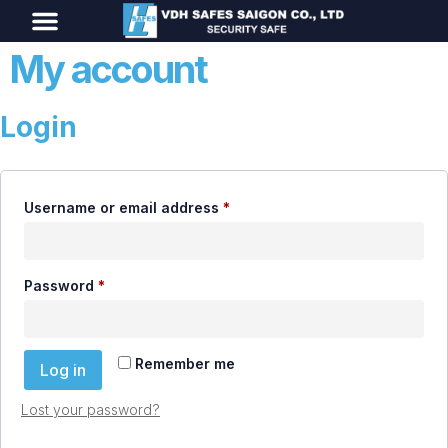
Trang chủ
Giới Thiệu
Sản Phẩm
Dịch Vụ
Chứng Chỉ
Liên Hệ
Tiếng Việt
My account
Login
Username or email address
*
Password
*
Remember me
Log in
Lost your password?