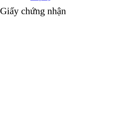
Giấy chứng nhận