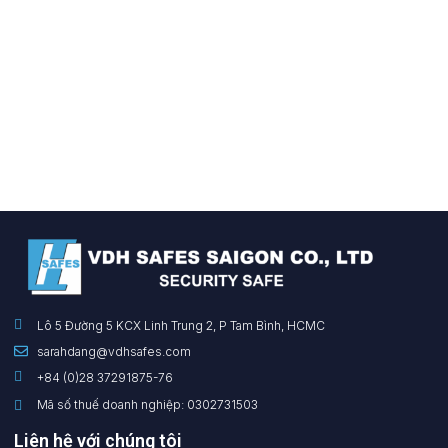
Lô 5 Đường 5 KCX Linh Trung 2, P Tam Bình, HCMC
sarahdang@vdhsafes.com
+84 (0)28 37291875-76
Mã số thuế doanh nghiệp: 0302731503
Liên hệ với chúng tôi